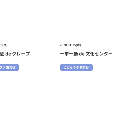
20(月)
2020.01.15(水)
逐 de クレープ
一挙一動 de 文化センター
ラボ 東雪谷
こどもラボ 東雪谷