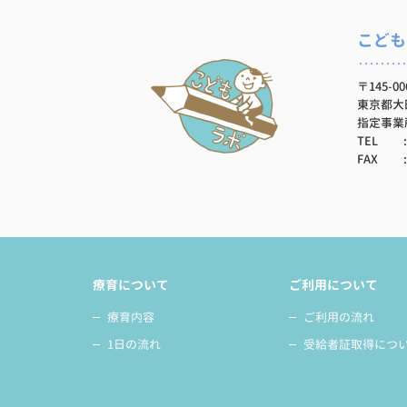
こども
〒145-00
東京都大田
指定事業所
TEL
FAX
療育について
ご利用について
療育内容
ご利用の流れ
1日の流れ
受給者証取得につ