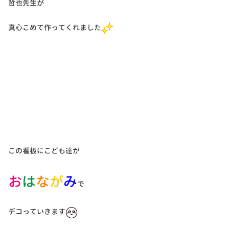
哲也先生が
真心こめて作ってくれました
この看板にこども達が
お
は
な
が
み
で
デコっていきます