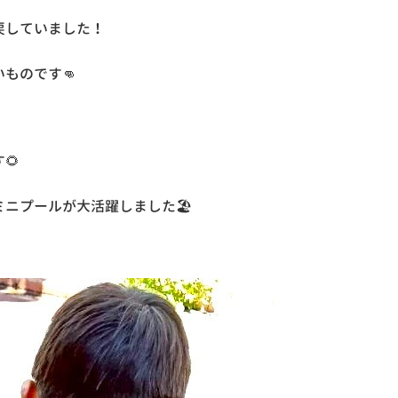
戻していました！
ものです👊
🌻
ニプールが大活躍しました🏖️