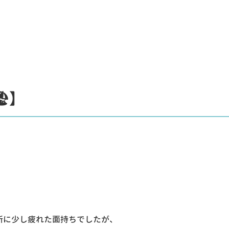
】
️】
所に少し疲れた面持ちでしたが、