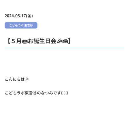
2024.05.17(金)
こどもラボ 東雪谷
【５月🍩お誕生日会🎉🍰】
こんにちは🌞
こどもラボ東雪谷のなつみです🙋🏻‍♀️