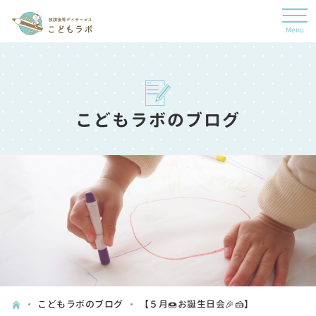
こどもラボのブログ
こどもラボのブログ
【５月🍩お誕生日会🎉🍰】