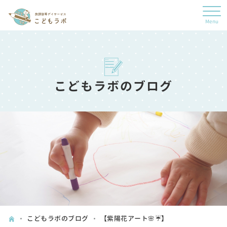
こどもラボのブログ
こどもラボのブログ
【紫陽花アート🌸☔】