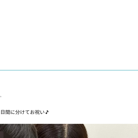
✨
日間に分けてお祝い🎵