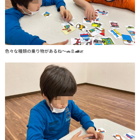
色々な種類の乗り物があるね～🚗🚢🚄🛫