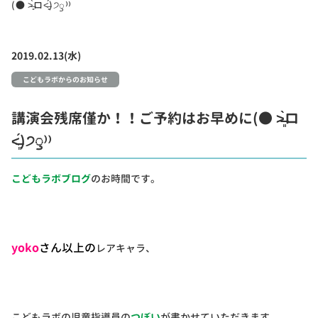
(● ˃̶͈̀ロ˂̶͈́)੭ꠥ⁾⁾
2019.02.13(水)
こどもラボからのお知らせ
講演会残席僅か！！ご予約はお早めに(● ˃̶͈̀ロ
˂̶͈́)੭ꠥ⁾⁾
こどもラボブログ
のお時間です。
yoko
さん以上の
レアキャラ、
こどもラボの児童指導員の
つぼい
が書かせていただきます