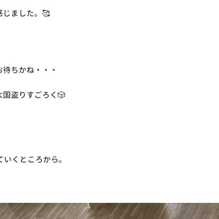
じました。🥰
お待ちかね・・・
国盗りすごろく🎲
ていくところから。