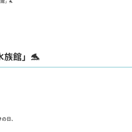
館」🐬
族館」🐬
けの日、