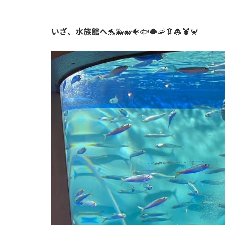
いざ、水族館へ
🐬🐳🐋🐠🐟🐡🦐🦑🐙🦞🦀