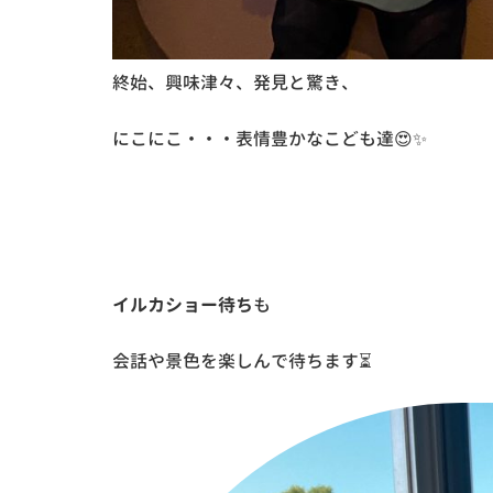
終始、興味津々、発見と驚き、
にこにこ・・・表情豊かなこども達😍✨
イルカショー待ち
も
会話や景色を楽しんで待ちます⏳