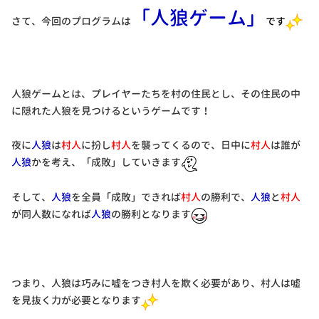
「人狼ゲーム」
さて、今回のプログラムは
です
人狼ゲームとは、プレイヤーたちを村の住民とし、その住民の中
に隠れた人狼を見つけるというゲームです！
夜に
人狼
は
村人
に扮し
村人
を襲ってくるので、日中に
村人
は誰が
人狼
かを考え、「成敗」していきます
そして、
人狼
を全員「成敗」できれば
村人
の勝利で、
人狼
と
村人
が同人数になれば
人狼
の勝利となります
つまり、人狼は巧みに嘘をつき村人を欺く必要があり、村人は嘘
を見抜く力が必要となります