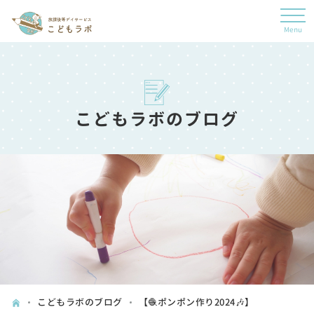
5月
6月
7月
8月
1月
2月
2月
4月
5月
6月
7月
1月
1月
3月
4月
4月
6月
2月
3月
3月
こどもラボのブログ
5月
1月
2月
2月
4月
1月
1月
3月
2月
1月
こどもラボのブログ
【🧶ポンポン作り2024🎶】