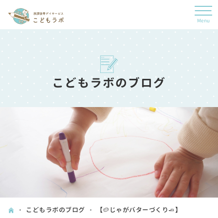
こどもラボのブログ
こどもラボのブログ
【🥔じゃがバターづくり🧈】