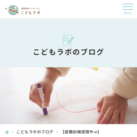
こどもラボのブログ
こどもラボのブログ
【避難訓練週間⛑📣】