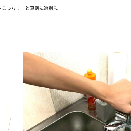
こっち！ と真剣に選別🔍